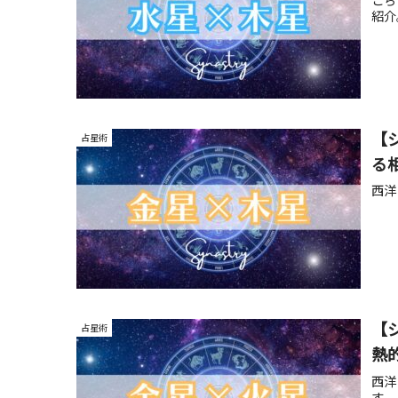
紹介
【
占星術
る
西洋
【
占星術
熱
西洋
す。