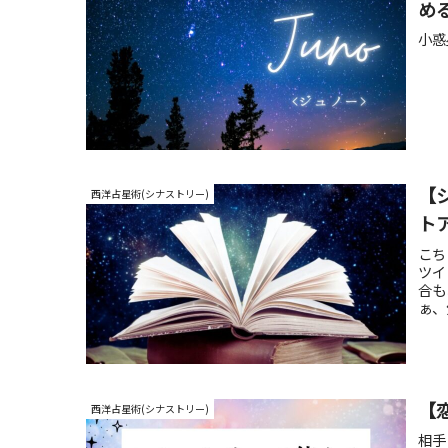
め
小惑
【
西洋占星術(シナストリー)
ト
こち
ツイ
合も
ぁ、
【
西洋占星術(シナストリー)
相手