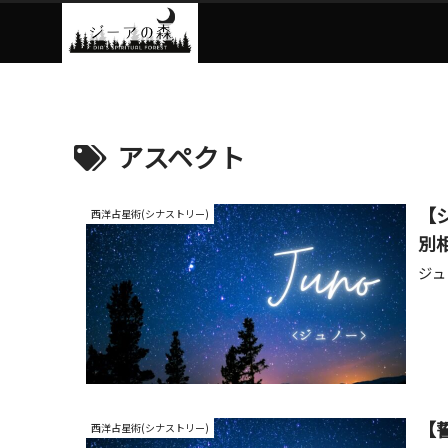
アスペクト
【
西洋占星術(シナストリー)
別
ジュ
【
西洋占星術(シナストリー)