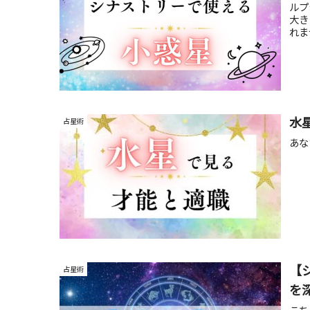
ルプ
大き
れま
水
占星術
あな
【
占星術
を
こち