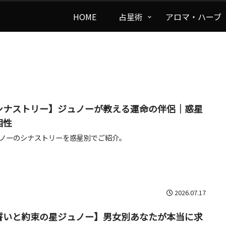
HOME
占星術
アロマ・ハーブ
シナストリー】ジュノーが教える運命の伴侶｜惑星
相性
ノーのシナストリーを惑星別でご紹介。
2026.07.17
誓いと約束の星ジュノー】男女別あなたが本当に求