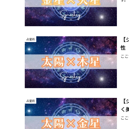
【
占星術
性
ここ
【
占星術
く
ここ