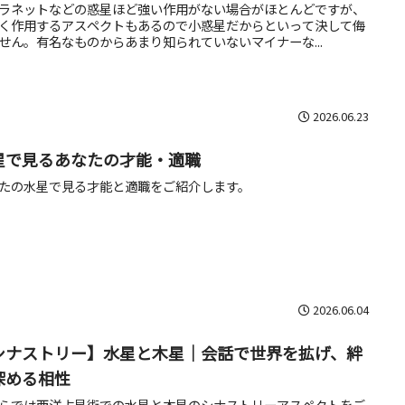
ラネットなどの惑星ほど強い作用がない場合がほとんどですが、
く作用するアスペクトもあるので小惑星だからといって決して侮
せん。有名なものからあまり知られていないマイナーな...
2026.06.23
星で見るあなたの才能・適職
たの水星で見る才能と適職をご紹介します。
2026.06.04
シナストリー】水星と木星｜会話で世界を拡げ、絆
深める相性
らでは西洋占星術での水星と木星のシナストリーアスペクトをご